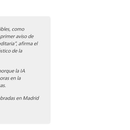
ibles, como
 primer aviso de
itaria”, afirma el
tico de la
orque la IA
oras en la
as.
lebradas en Madrid