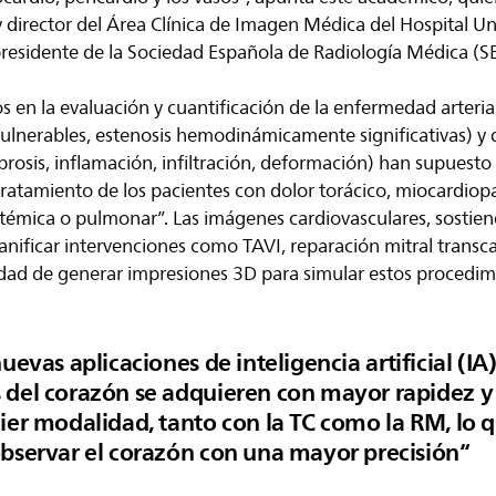
y director del Área Clínica de Imagen Médica del Hospital Uni
 presidente de la Sociedad Española de Radiología Médica (
sos en la evaluación y cuantificación de la enfermedad arteria
 vulnerables, estenosis hemodinámicamente significativas) y
fibrosis, inflamación, infiltración, deformación) han supuest
tratamiento de los pacientes con dolor torácico, miocardiopat
istémica o pulmonar”. Las imágenes cardiovasculares, sostie
anificar intervenciones como TAVI, reparación mitral transca
lidad de generar impresiones 3D para simular estos procedim
uevas aplicaciones de inteligencia artificial (IA)
del corazón se adquieren con mayor rapidez y 
ier modalidad, tanto con la TC como la RM, lo 
bservar el corazón con una mayor precisión