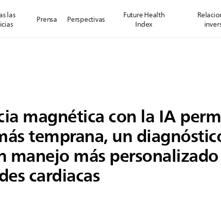
s las
Future Health
Relacio
Prensa
Perspectivas
icias
Index
inver
cia magnética con la IA perm
más temprana, un diagnóstic
un manejo más personalizado 
es cardiacas