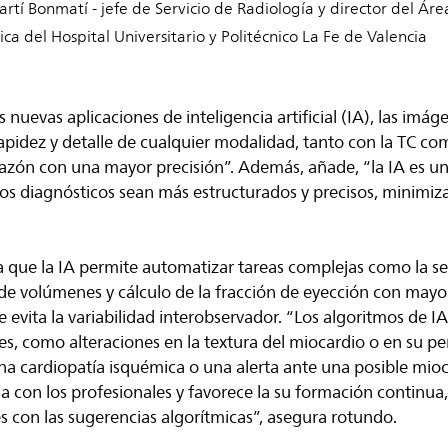
Martí Bonmatí - jefe de Servicio de Radiología y director del Áre
a del Hospital Universitario y Politécnico La Fe de Valencia
s nuevas aplicaciones de inteligencia artificial (IA), las imá
pidez y detalle de cualquier modalidad, tanto con la TC co
razón con una mayor precisión”. Además, añade, “la IA es u
os diagnósticos sean más estructurados y precisos, minimiz
 que la IA permite automatizar tareas complejas como la 
de volúmenes y cálculo de la fracción de eyección con mayor
e evita la variabilidad interobservador. “Los algoritmos de
bles, como alteraciones en la textura del miocardio o en su 
una cardiopatía isquémica o una alerta ante una posible mioc
a con los profesionales y favorece la su formación continua
s con las sugerencias algorítmicas”, asegura rotundo.