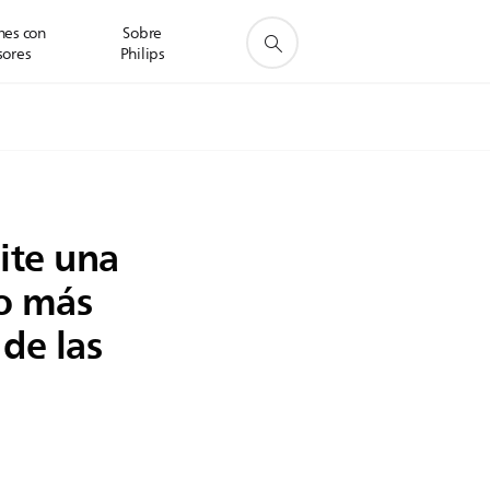
nes con
Sobre
sores
Philips
ite una
o más
de las