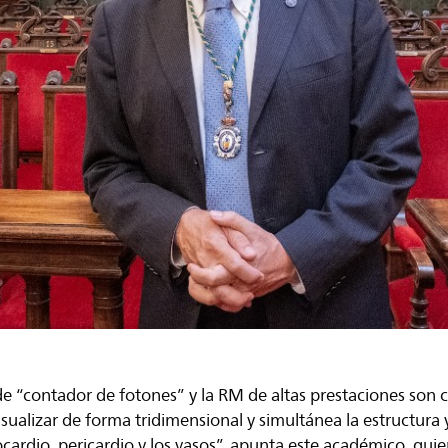
 de “contador de fotones” y la RM de altas prestaciones son
ualizar de forma tridimensional y simultánea la estructura 
ocardio, pericardio y los vasos”, apunta este académico, qui