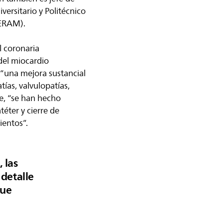
versitario y Politécnico
SERAM).
l coronaria
 del miocardio
o “una mejora sustancial
ías, valvulopatías,
ne, “se han hecho
téter y cierre de
ientos”.
, las
detalle
que