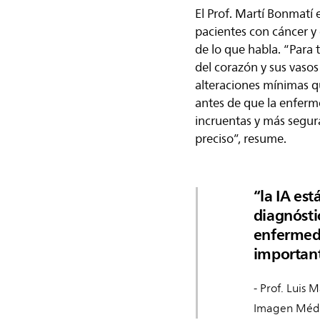
El Prof. Martí Bonmatí 
pacientes con cáncer y 
de lo que habla. “Para 
del corazón y sus vaso
alteraciones mínimas q
antes de que la enferm
incruentas y más segura
preciso”, resume.
la IA es
diagnósti
enfermeda
importante
- Prof. Luis 
Imagen Médic