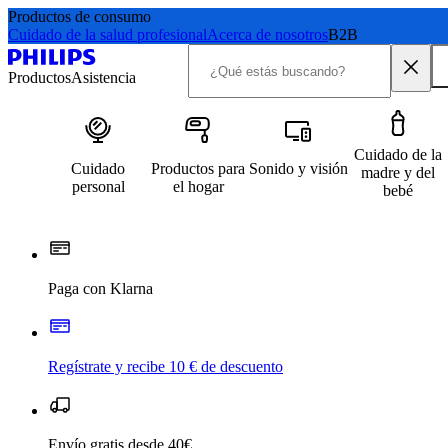
Productos de consumo
Cuidado de la salud profesional
Acerca de nosotros
B2B
Productos
Asistencia
Cuidado de la
Cuidado
Productos para
Sonido y visión
madre y del
personal
el hogar
bebé
Paga con Klarna
Regístrate y recibe 10 € de descuento
Envío gratis desde 40€