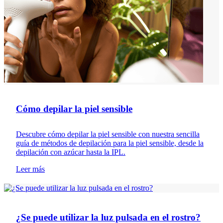
Cómo depilar la piel sensible
Descubre cómo depilar la piel sensible con nuestra sencilla
guía de métodos de depilación para la piel sensible, desde la
depilación con azúcar hasta la IPL.
Leer más
Depilación
¿Se puede utilizar la luz pulsada en el rostro?