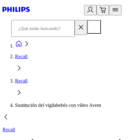
Recall
Recall
Sustitución del vigilabebés con vídeo Avent
Recall