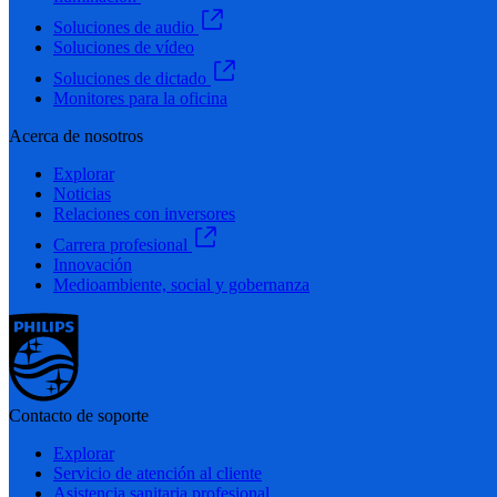
Soluciones de audio
Soluciones de vídeo
Soluciones de dictado
Monitores para la oficina
Acerca de nosotros
Explorar
Noticias
Relaciones con inversores
Carrera profesional
Innovación
Medioambiente, social y gobernanza
Contacto de soporte
Explorar
Servicio de atención al cliente
Asistencia sanitaria profesional