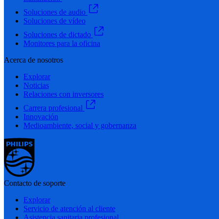
Soluciones de audio
Soluciones de vídeo
Soluciones de dictado
Monitores para la oficina
Acerca de nosotros
Explorar
Noticias
Relaciones con inversores
Carrera profesional
Innovación
Medioambiente, social y gobernanza
Contacto de soporte
Explorar
Servicio de atención al cliente
Asistencia sanitaria profesional