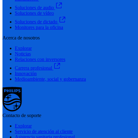
Soluciones de audio
Soluciones de vídeo
Soluciones de dictado
Monitores para la oficina
Acerca de nosotros
Explorar
Noticias
Relaciones con inversores
Carrera profesional
Innovación
Medioambiente, social y gobernanza
Contacto de soporte
Explorar
Servicio de atención al cliente
Asistencia sanitaria profesional