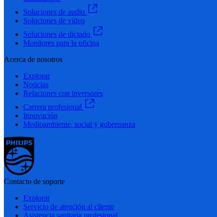
Soluciones de audio
Soluciones de vídeo
Soluciones de dictado
Monitores para la oficina
Acerca de nosotros
Explorar
Noticias
Relaciones con inversores
Carrera profesional
Innovación
Medioambiente, social y gobernanza
Contacto de soporte
Explorar
Servicio de atención al cliente
Asistencia sanitaria profesional