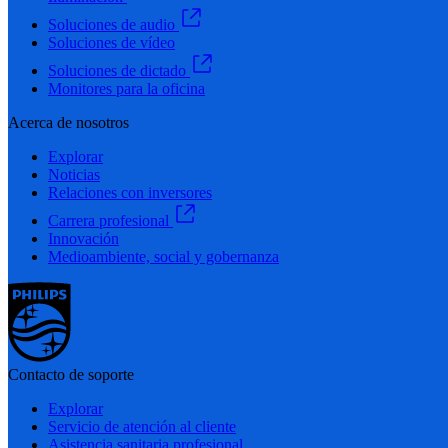
Soluciones de audio
Soluciones de vídeo
Soluciones de dictado
Monitores para la oficina
Acerca de nosotros
Explorar
Noticias
Relaciones con inversores
Carrera profesional
Innovación
Medioambiente, social y gobernanza
Contacto de soporte
Explorar
Servicio de atención al cliente
Asistencia sanitaria profesional