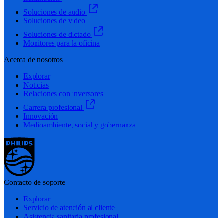
Soluciones de audio
Soluciones de vídeo
Soluciones de dictado
Monitores para la oficina
Acerca de nosotros
Explorar
Noticias
Relaciones con inversores
Carrera profesional
Innovación
Medioambiente, social y gobernanza
Contacto de soporte
Explorar
Servicio de atención al cliente
Asistencia sanitaria profesional