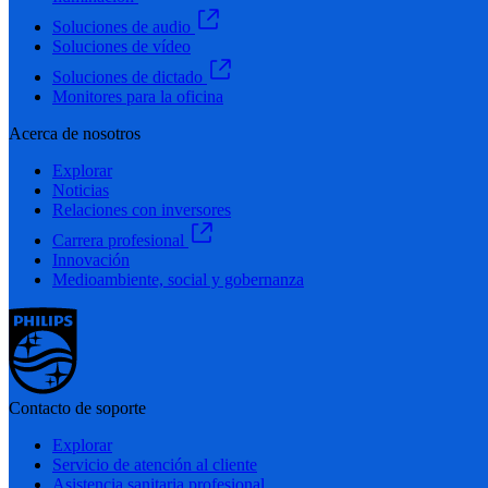
Soluciones de audio
Soluciones de vídeo
Soluciones de dictado
Monitores para la oficina
Acerca de nosotros
Explorar
Noticias
Relaciones con inversores
Carrera profesional
Innovación
Medioambiente, social y gobernanza
Contacto de soporte
Explorar
Servicio de atención al cliente
Asistencia sanitaria profesional