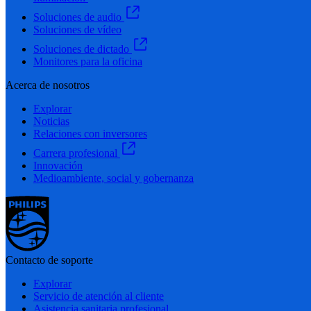
Soluciones de audio
Soluciones de vídeo
Soluciones de dictado
Monitores para la oficina
Acerca de nosotros
Explorar
Noticias
Relaciones con inversores
Carrera profesional
Innovación
Medioambiente, social y gobernanza
Contacto de soporte
Explorar
Servicio de atención al cliente
Asistencia sanitaria profesional