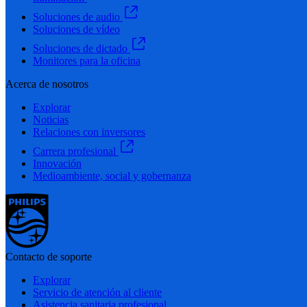
Soluciones de audio
Soluciones de vídeo
Soluciones de dictado
Monitores para la oficina
Acerca de nosotros
Explorar
Noticias
Relaciones con inversores
Carrera profesional
Innovación
Medioambiente, social y gobernanza
Contacto de soporte
Explorar
Servicio de atención al cliente
Asistencia sanitaria profesional