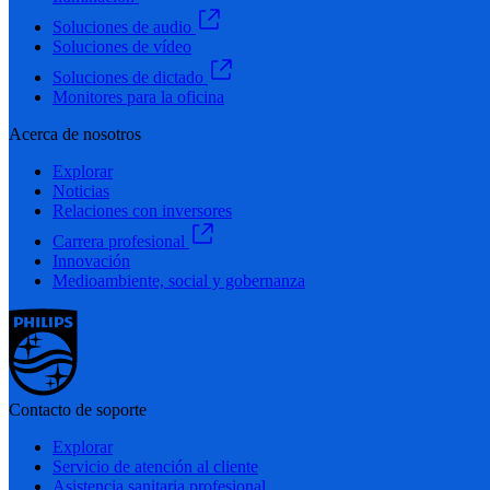
Soluciones de audio
Soluciones de vídeo
Soluciones de dictado
Monitores para la oficina
Acerca de nosotros
Explorar
Noticias
Relaciones con inversores
Carrera profesional
Innovación
Medioambiente, social y gobernanza
Contacto de soporte
Explorar
Servicio de atención al cliente
Asistencia sanitaria profesional