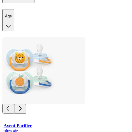
Age
Avent Pacifier
ultra air