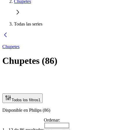
Chupetes
Todas las series
Chupetes
Chupetes
(
86
)
Todos los filtros
1
Disponible en Philips (86)
Ordenar:
1 - 12 de 86 resultados