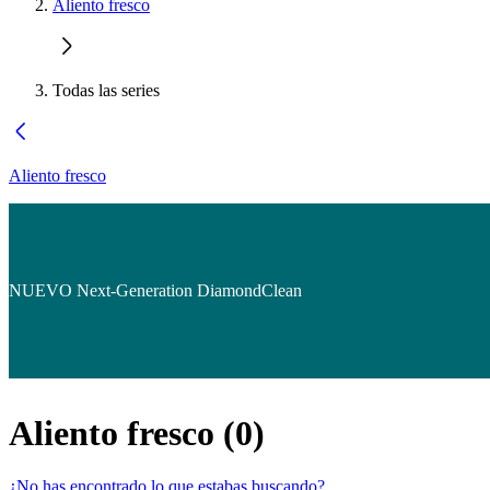
Aliento fresco
Todas las series
Aliento fresco
NUEVO Next-Generation DiamondClean
Aliento fresco
(
0
)
¿No has encontrado lo que estabas buscando?