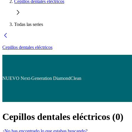
Cepillos dentales eléctricos
Todas las series
Cepillos dentales eléctricos
NUEVO Next-Generation DiamondClean
Cepillos dentales eléctricos
(
0
)
¿No has encontrado lo que estabas buscando?