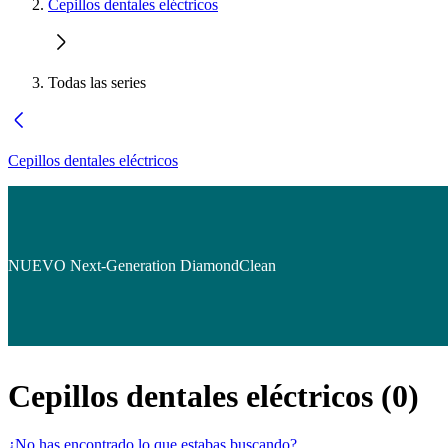
Cepillos dentales eléctricos
Todas las series
Cepillos dentales eléctricos
NUEVO Next-Generation DiamondClean
Cepillos dentales eléctricos
(
0
)
¿No has encontrado lo que estabas buscando?