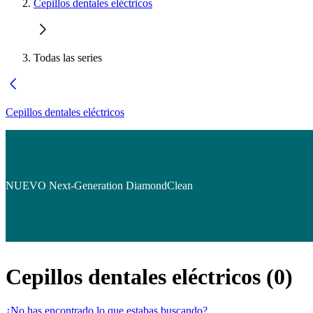
Cepillos dentales eléctricos
Todas las series
Cepillos dentales eléctricos
NUEVO Next-Generation DiamondClean
Cepillos dentales eléctricos
(
0
)
¿No has encontrado lo que estabas buscando?