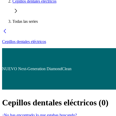
Cepillos dentales eléctricos
Todas las series
Cepillos dentales eléctricos
NUEVO Next-Generation DiamondClean
Cepillos dentales eléctricos
(
0
)
¿No has encontrado lo que estabas buscando?