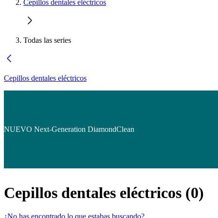
Cepillos dentales eléctricos
Todas las series
Cepillos dentales eléctricos
NUEVO Next-Generation DiamondClean
Cepillos dentales eléctricos
(
0
)
¿No has encontrado lo que estabas buscando?