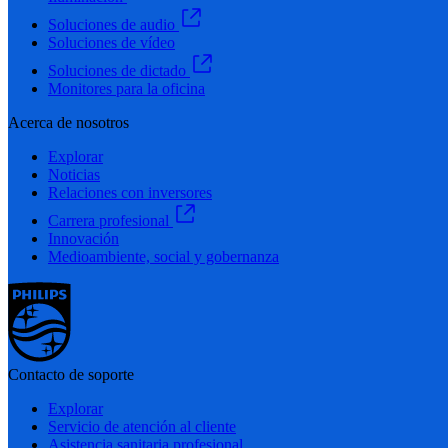
Soluciones de audio
Soluciones de vídeo
Soluciones de dictado
Monitores para la oficina
Acerca de nosotros
Explorar
Noticias
Relaciones con inversores
Carrera profesional
Innovación
Medioambiente, social y gobernanza
Contacto de soporte
Explorar
Servicio de atención al cliente
Asistencia sanitaria profesional