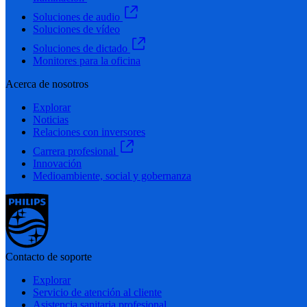
Soluciones de audio
Soluciones de vídeo
Soluciones de dictado
Monitores para la oficina
Acerca de nosotros
Explorar
Noticias
Relaciones con inversores
Carrera profesional
Innovación
Medioambiente, social y gobernanza
Contacto de soporte
Explorar
Servicio de atención al cliente
Asistencia sanitaria profesional