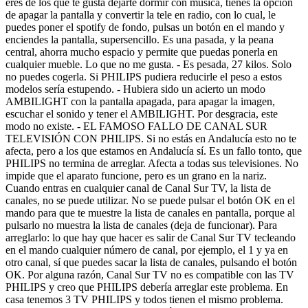
eres de los que te gusta dejarte dormir con música, tienes la opción
de apagar la pantalla y convertir la tele en radio, con lo cual, le
puedes poner el spotify de fondo, pulsas un botón en el mando y
enciendes la pantalla, supersencillo. Es una pasada, y la peana
central, ahorra mucho espacio y permite que puedas ponerla en
cualquier mueble. Lo que no me gusta. - Es pesada, 27 kilos. Solo
no puedes cogerla. Si PHILIPS pudiera reducirle el peso a estos
modelos sería estupendo. - Hubiera sido un acierto un modo
AMBILIGHT con la pantalla apagada, para apagar la imagen,
escuchar el sonido y tener el AMBILIGHT. Por desgracia, este
modo no existe. - EL FAMOSO FALLO DE CANAL SUR
TELEVISIÓN CON PHILIPS. Si no estás en Andalucía esto no te
afecta, pero a los que estamos en Andalucía sí. Es un fallo tonto, que
PHILIPS no termina de arreglar. Afecta a todas sus televisiones. No
impide que el aparato funcione, pero es un grano en la nariz.
Cuando entras en cualquier canal de Canal Sur TV, la lista de
canales, no se puede utilizar. No se puede pulsar el botón OK en el
mando para que te muestre la lista de canales en pantalla, porque al
pulsarlo no muestra la lista de canales (deja de funcionar). Para
arreglarlo: lo que hay que hacer es salir de Canal Sur TV tecleando
en el mando cualquier número de canal, por ejemplo, el 1 y ya en
otro canal, sí que puedes sacar la lista de canales, pulsando el botón
OK. Por alguna razón, Canal Sur TV no es compatible con las TV
PHILIPS y creo que PHILIPS debería arreglar este problema. En
casa tenemos 3 TV PHILIPS y todos tienen el mismo problema.