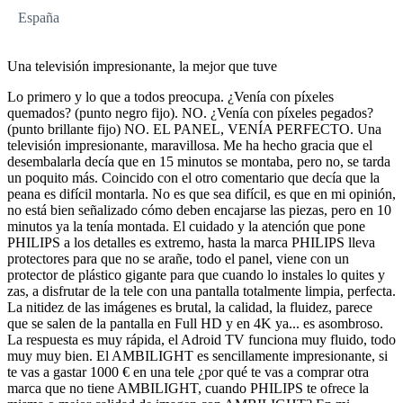
España
Una televisión impresionante, la mejor que tuve
Lo primero y lo que a todos preocupa. ¿Venía con píxeles
quemados? (punto negro fijo). NO. ¿Venía con píxeles pegados?
(punto brillante fijo) NO. EL PANEL, VENÍA PERFECTO. Una
televisión impresionante, maravillosa. Me ha hecho gracia que el
desembalarla decía que en 15 minutos se montaba, pero no, se tarda
un poquito más. Coincido con el otro comentario que decía que la
peana es difícil montarla. No es que sea difícil, es que en mi opinión,
no está bien señalizado cómo deben encajarse las piezas, pero en 10
minutos ya la tenía montada. El cuidado y la atención que pone
PHILIPS a los detalles es extremo, hasta la marca PHILIPS lleva
protectores para que no se arañe, todo el panel, viene con un
protector de plástico gigante para que cuando lo instales lo quites y
zas, a disfrutar de la tele con una pantalla totalmente limpia, perfecta.
La nitidez de las imágenes es brutal, la calidad, la fluidez, parece
que se salen de la pantalla en Full HD y en 4K ya... es asombroso.
La respuesta es muy rápida, el Adroid TV funciona muy fluido, todo
muy muy bien. El AMBILIGHT es sencillamente impresionante, si
te vas a gastar 1000 € en una tele ¿por qué te vas a comprar otra
marca que no tiene AMBILIGHT, cuando PHILIPS te ofrece la