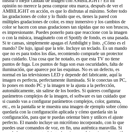
misma o mejor calidad de imagen con AMBILIGHT? En mi
opinión no merece la pena comprar otra marca, después de ver el
AMBILIGHT en acción, es que lo disfrutas al máximo. Sobre todo
las gradaciones de color y lo fluido que es, tienes la pared con
múltiples gradaciones de color, es muy inmersivo y los cambios de
color se hacen con unas gradaciones tan rápidas que no son bruscos,
es impresionante. Puedes ponerlo para que reaccione con la imagen
o con la música, imagínatelo con el Spotify de fondo, es una pasada.
Si te cansas, simplemente apagas el Ambilight y listo. ¿Cómo es el
mando? De lujo, igual que la tele. Incluye un teclado. Es un mando
que no es para todos los días, recomiendo comprarle un protector
para cuidarlo. Una cosa que he notado, es que esta TV no tiene
puntos de fuga. Los puntos de fuga son esas oscuridades, falta de
iluminación, que aparece por las esquinas. No es un defecto, es
normal en las televisiones LED y depende del fabricante, aquí la
imagen es perfecta, perfectamente iluminada. Si le conectas un PC,
lo pones en modo PC y la imagen te la ajusta a la perfección,
automáticamente, sin salirse de los bordes. Si quieres configurar
parámetros complejos de la imagen, el software es tan cuidado que
si cuando vas a configurar parámetros complejos, color, gamma,
etc., en la pantalla se te muestra una imagen de ejemplo sobre cómo
quedaría con la configuración aplicada y cómo quedaría sin la
configuración, para que te puedas orientar bien y utilices el ajuste
perfecto. El mando incluye un micrófono incorporado, con lo que
puedes usar comandos de voz, en fin, una auténtica maravilla. Si