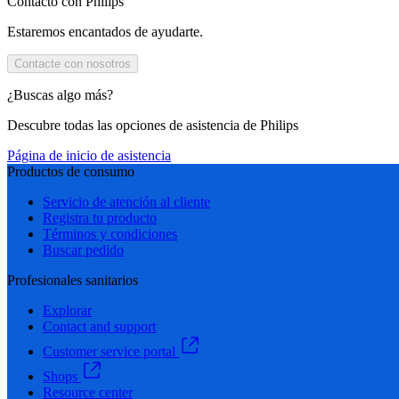
Contacto con Philips
Estaremos encantados de ayudarte.
Contacte con nosotros
¿Buscas algo más?
Descubre todas las opciones de asistencia de Philips
Página de inicio de asistencia
Productos de consumo
Servicio de atención al cliente
Registra tu producto
Términos y condiciones
Buscar pedido
Profesionales sanitarios
Explorar
Contact and support
Customer service portal
Shops
Resource center