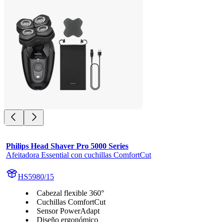
Philips Head Shaver Pro 5000 Series
Afeitadora Essential con cuchillas ComfortCut
HS5980/15
Cabezal flexible 360°
Cuchillas ComfortCut
Sensor PowerAdapt
Diseño ergonómico