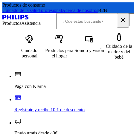
Productos de consumo
Cuidado de la salud profesional
Acerca de nosotros
B2B
Productos
Asistencia
Cuidado de la
Cuidado
Productos para
Sonido y visión
madre y del
personal
el hogar
bebé
Paga con Klarna
Regístrate y recibe 10 € de descuento
Envío gratis desde 40€