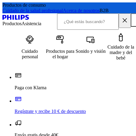
Productos de consumo
Cuidado de la salud profesional
Acerca de nosotros
B2B
Productos
Asistencia
Cuidado de la
Cuidado
Productos para
Sonido y visión
madre y del
personal
el hogar
bebé
Paga con Klarna
Regístrate y recibe 10 € de descuento
Envío gratis desde 40€