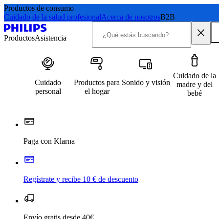
Productos de consumo
Cuidado de la salud profesional
Acerca de nosotros
B2B
Productos
Asistencia
Cuidado de la
Cuidado
Productos para
Sonido y visión
madre y del
personal
el hogar
bebé
Paga con Klarna
Regístrate y recibe 10 € de descuento
Envío gratis desde 40€