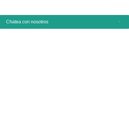
Chatea con nosotros
Productos de consumo
Profesionales sanitarios
Otras soluciones comerciales
Acerca de nosotros
Contacto y asistencia
Manténgase al día