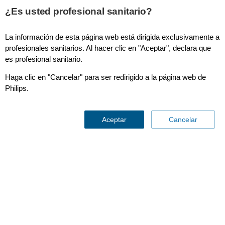
This page is also available in
United States (English)
¿Es usted profesional sanitario?
La información de esta página web está dirigida exclusivamente a
profesionales sanitarios. Al hacer clic en "Aceptar", declara que
es profesional sanitario.
Haga clic en "Cancelar" para ser redirigido a la página web de
Philips.
Aceptar
Cancelar
Terapia guiada por imagen
Sistemas de adquisición
y visualización de