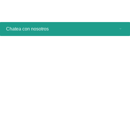
* Vea las directrices aquí:
www.philips.com/dtas
Chatea con nosotros
Productos de consumo
Profesionales sanitarios
Otras soluciones comerciales
Acerca de nosotros
Contacto y asistencia