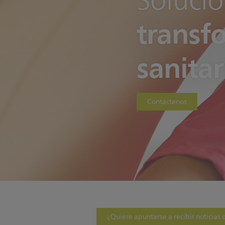
Solucio
transf
sanitar
Contáctenos
¿Quiere apuntarse a recibir noticias 