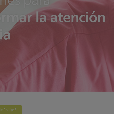
nes para
ormar la atención
ia
de Philips?