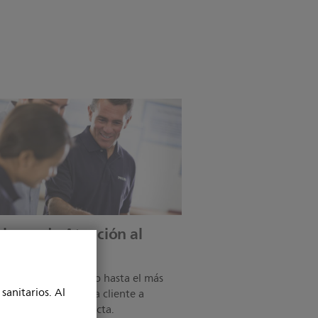
ciones de Atención al
te
l servicio más básico hasta el más
sanitarios. Al
to, ayudamos a cada cliente a
ar la solución correcta.