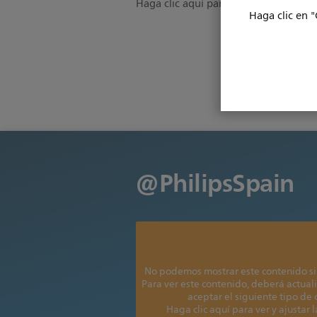
Haga clic aquí para leer más
Haga clic en "
@PhilipsSpain
No podemos mostrar este contenido si
Para ver este contenido, deberá actuali
aceptar el siguiente tipo de
Haga clic aquí para ver y ajustar 