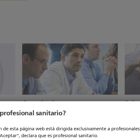
Consultoría
Solu
Clien
profesional sanitario?
 de
Ninguna otra firma de consultoría combina
or
el legado de innovación de Philips con su
Desde e
experiencia en soluciones para mejorar el
 de esta página web está dirigida exclusivamente a profesionales 
comple
rendimiento en el cuidado de la salud
"Aceptar", declara que es profesional sanitario.
encontr