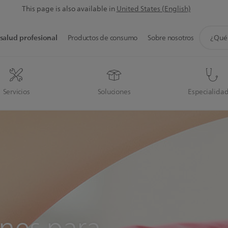
This page is also available in
United States (English)
icono
salud profesional
Productos de consumo
Sobre nosotros
de
soporte
de
búsque
Servicios
Soluciones
Especialida