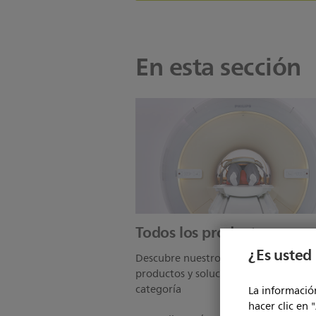
En esta sección
Todos los productos
¿Es usted 
Descubre nuestro catálogo completo
productos y soluciones clasificados p
categoría
La información
hacer clic en 