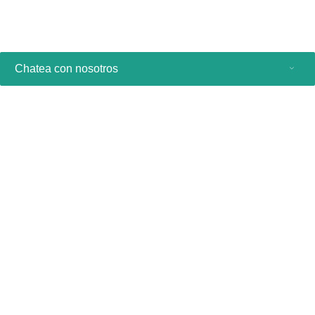
Chatea con nosotros
Productos de consumo
Profesionales sanitarios
Otras soluciones comerciales
Acerca de nosotros
Contacto y asistencia