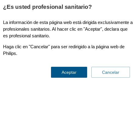
This page is also available in
United States (English)
¿Es usted profesional sanitario?
La información de esta página web está dirigida exclusivamente a
profesionales sanitarios. Al hacer clic en "Aceptar", declara que
es profesional sanitario.
Especialidades
Haga clic en "Cancelar" para ser redirigido a la página web de
Philips.
Aceptar
Cancelar
Explorar nuestras
áreas de interés
Contáctenos