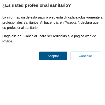
¿Es usted profesional sanitario?
La información de esta página web está dirigida exclusivamente a
Anestesia
profesionales sanitarios. Al hacer clic en "Aceptar", declara que
es profesional sanitario.
Haga clic en "Cancelar" para ser redirigido a la página web de
Philips.
Aceptar
Cancelar
El proceso quirúgico se basa
en
la inmediatez y en la
calidad de los datos
Contáctenos
Manténgase al día