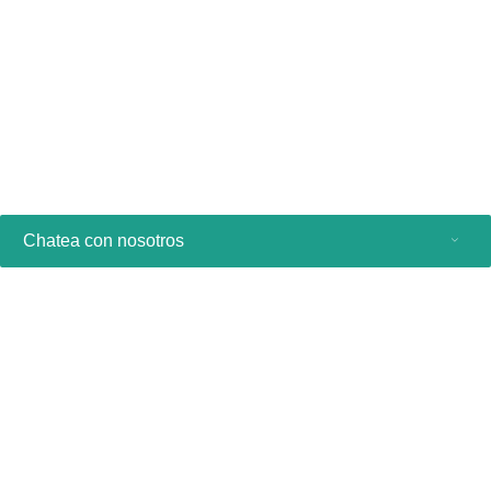
decisiones clínicas, y herramientas de documentación y
análisis para todo el proceso de atención sanitaria.
Saber más
Chatea con nosotros
Productos de consumo
Profesionales sanitarios
Otras soluciones comerciales