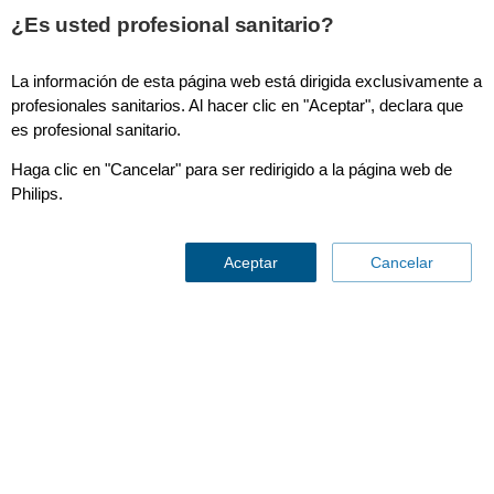
This page is also available in
United States (English)
¿Es usted profesional sanitario?
La información de esta página web está dirigida exclusivamente a
profesionales sanitarios. Al hacer clic en "Aceptar", declara que
es profesional sanitario.
NM Suite
Haga clic en "Cancelar" para ser redirigido a la página web de
Philips.
Aceptar
Cancelar