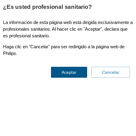
This page is also available in
United States (English)
¿Es usted profesional sanitario?
La información de esta página web está dirigida exclusivamente a
profesionales sanitarios. Al hacer clic en "Aceptar", declara que
es profesional sanitario.
NBP inlet 5mm (5ea)
Haga clic en "Cancelar" para ser redirigido a la página web de
Philips.
Aceptar
Cancelar