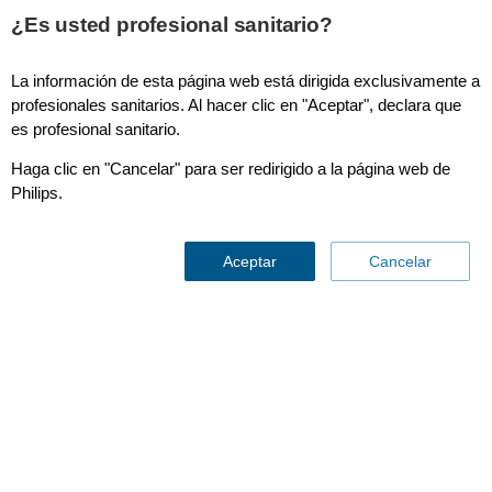
This page is also available in
United States (English)
¿Es usted profesional sanitario?
La información de esta página web está dirigida exclusivamente a
profesionales sanitarios. Al hacer clic en "Aceptar", declara que
es profesional sanitario.
NM NeuroQ 3.8​
Haga clic en "Cancelar" para ser redirigido a la página web de
Philips.
Aceptar
Cancelar