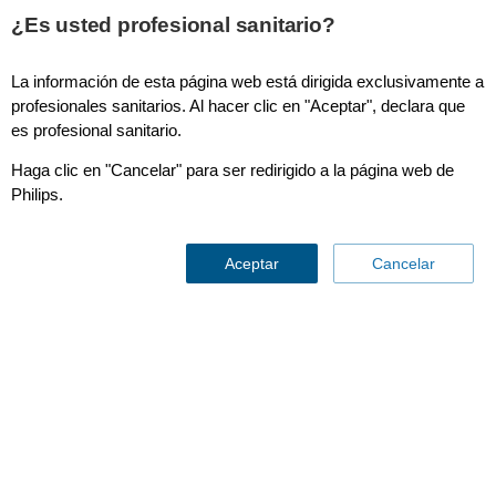
This page is also available in
United States (English)
¿Es usted profesional sanitario?
La información de esta página web está dirigida exclusivamente a
profesionales sanitarios. Al hacer clic en "Aceptar", declara que
es profesional sanitario.
EPIQ CVxi
Haga clic en "Cancelar" para ser redirigido a la página web de
Philips.
Aceptar
Cancelar