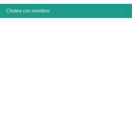
Chatea con nosotros
Productos de consumo
Profesionales sanitarios
Otras soluciones comerciales
Acerca de nosotros
Contacto y asistencia
Manténgase al día