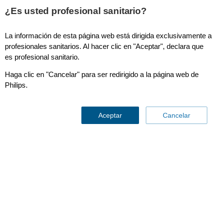
This page is also available in
United States (English)
¿Es usted profesional sanitario?
La información de esta página web está dirigida exclusivamente a
profesionales sanitarios. Al hacer clic en "Aceptar", declara que
es profesional sanitario.
IntelliVue MX450
Haga clic en "Cancelar" para ser redirigido a la página web de
Philips.
Aceptar
Cancelar