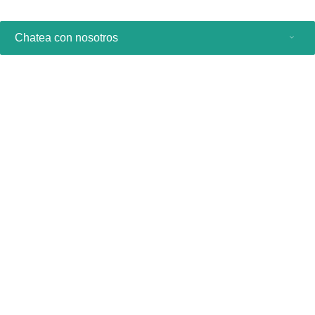
Chatea con nosotros
Productos de consumo
Profesionales sanitarios
Otras soluciones comerciales
Acerca de nosotros
Contacto y asistencia
Manténgase al día