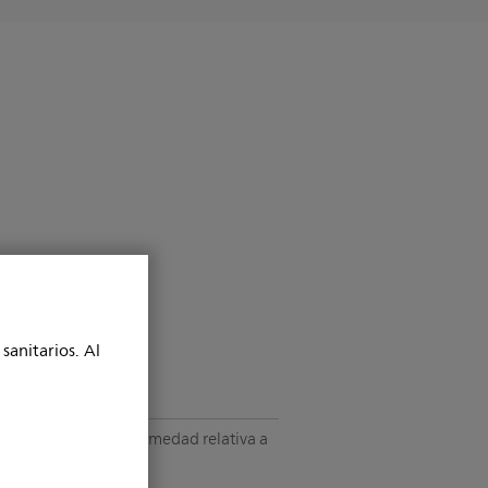
sanitarios. Al
95% máx. de humedad relativa a
40 ºC (104 ºF)