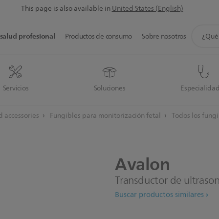
This page is also available in
United States (English)
icono
salud profesional
Productos de consumo
Sobre nosotros
de
soporte
de
búsque
Servicios
Soluciones
Especialida
 accessories
Fungibles para monitorización fetal
Todos los fungi
Avalon
Transductor de ultraso
Buscar productos similares