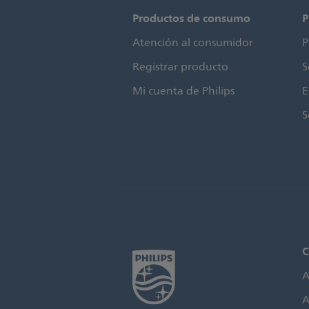
Productos de consumo
P
Atención al consumidor
P
Registrar producto
S
Mi cuenta de Philips
E
S
C
A
A