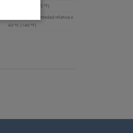
0 a 35 °C (32 a 95 °F)
90% máx. de humedad relativa a
60 ºC (140 ºF)