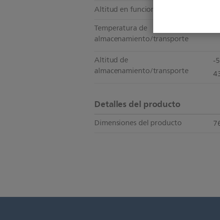
Altitud en funcionamiento
-
Temperatura de
-2
almacenamiento/transporte
Altitud de
-
almacenamiento/transporte
43
Detalles del producto
Dimensiones del producto
76