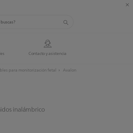
da
des
Contacto y asistencia
bles para monitorización fetal
Avalon
nidos inalámbrico