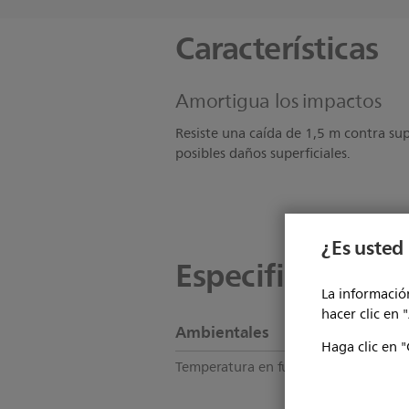
Características
Amortigua los impactos
Resiste una caída de 1,5 m contra su
posibles daños superficiales.
¿Es usted 
Especificaciones
La información
hacer clic en 
Ambientales
Haga clic en "
Temperatura en funcionamiento
0 