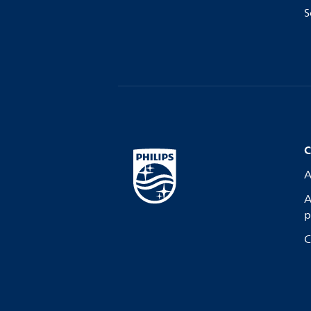
S
C
A
A
p
C