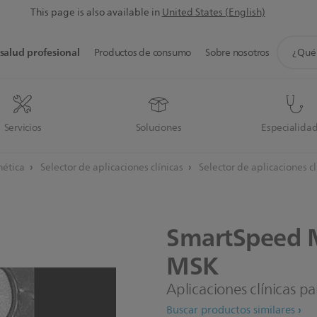
This page is also available in
United States (English)
icono
salud profesional
Productos de consumo
Sobre nosotros
de
soporte
de
búsque
Servicios
Soluciones
Especialida
nética
Selector de aplicaciones clínicas
Selector de aplicaciones c
SmartSpeed
MSK
Aplicaciones clínicas p
Buscar productos similares