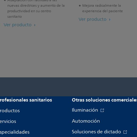
Adaptación con facilidad a las
nuevas directrices y aumento de la
Mejora radicalmente la
productividad en su centro
experiencia del paciente
sanitario
Ver producto
Ver producto
rofesionales sanitarios
Otras soluciones comerciale
Iluminación
roductos
Automoción
ervicios
Soluciones de dictado
specialidades