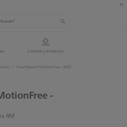
da
des
Contacto y asistencia
línicas
SmartSpeed MotionFree - MSK
MotionFree
-
ara RM