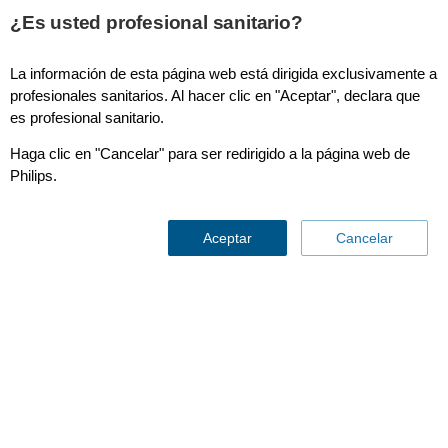
This page is also available in
United States (English)
¿Es usted profesional sanitario?
La información de esta página web está dirigida exclusivamente a
profesionales sanitarios. Al hacer clic en "Aceptar", declara que
es profesional sanitario.
Enterprise Viewer
Haga clic en "Cancelar" para ser redirigido a la página web de
Philips.
Aceptar
Cancelar