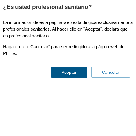
This page is also available in
United States (English)
¿Es usted profesional sanitario?
La información de esta página web está dirigida exclusivamente a
profesionales sanitarios. Al hacer clic en "Aceptar", declara que
es profesional sanitario.
CT Dental Planning
Haga clic en "Cancelar" para ser redirigido a la página web de
Philips.
Aceptar
Cancelar