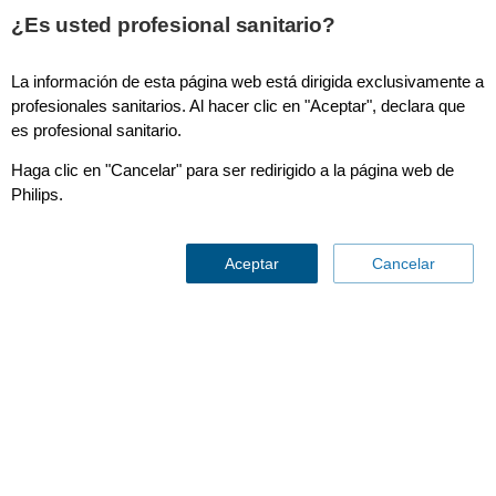
This page is also available in
United States (English)
¿Es usted profesional sanitario?
La información de esta página web está dirigida exclusivamente a
profesionales sanitarios. Al hacer clic en "Aceptar", declara que
es profesional sanitario.
CT Lung Nodule Assessment
Haga clic en "Cancelar" para ser redirigido a la página web de
Philips.
Aceptar
Cancelar