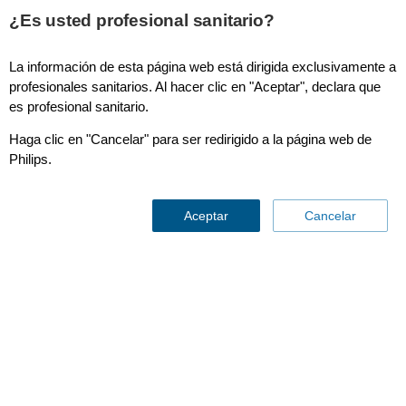
This page is also available in
United States (English)
¿Es usted profesional sanitario?
La información de esta página web está dirigida exclusivamente a
profesionales sanitarios. Al hacer clic en "Aceptar", declara que
es profesional sanitario.
Haga clic en "Cancelar" para ser redirigido a la página web de
Philips.
Aceptar
Cancelar
Philips Compact
Ultrasound System 5000
Series
Solicitar una demo