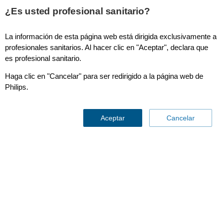
This page is also available in
United States (English)
¿Es usted profesional sanitario?
La información de esta página web está dirigida exclusivamente a
profesionales sanitarios. Al hacer clic en "Aceptar", declara que
es profesional sanitario.
EPIQ CVx
Haga clic en "Cancelar" para ser redirigido a la página web de
Philips.
Aceptar
Cancelar
Presentando el nuevo Philips EPIQ