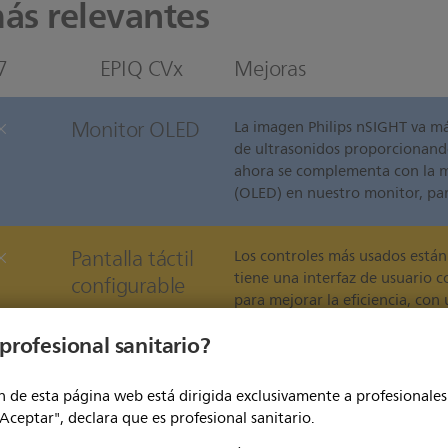
más relevantes
7
EPIQ CVx
Mejoras
Monitor OLED
La imagen Philips nSIGHT va má
de ultrasonidos proporcionando
ahora se complementa con la m
(OLED) en nuestro monitor, pa
Pantalla táctil
Los controles más usados están
tiene una interfaz de usuario 
configurable
para mejorar la eficiencia, con
diseñado para reducir las mani
profesional sanitario?
botones, la activación sin prob
los controles que usted nos ind
 de esta página web está dirigida exclusivamente a profesionales 
"Aceptar", declara que es profesional sanitario.