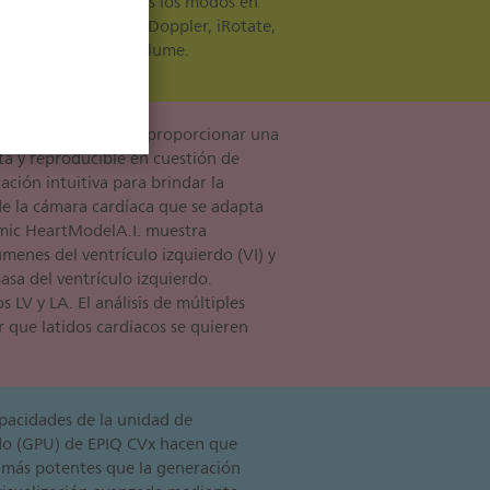
xMATRIX ofrece todos los modos en
 M, Doppler color, Doppler, iRotate,
oom y Live 3D Full Volume.
ienta 3D que puede proporcionar una
ta y reproducible en cuestión de
ción intuitiva para brindar la
de la cámara cardíaca que se adapta
namic HeartModelA.I. muestra
menes del ventrículo izquierdo (VI) y
masa del ventrículo izquierdo.
 LV y LA. El análisis de múltiples
r que latidos cardiacos se quieren
apacidades de la unidad de
do (GPU) de EPIQ CVx hacen que
más potentes que la generación