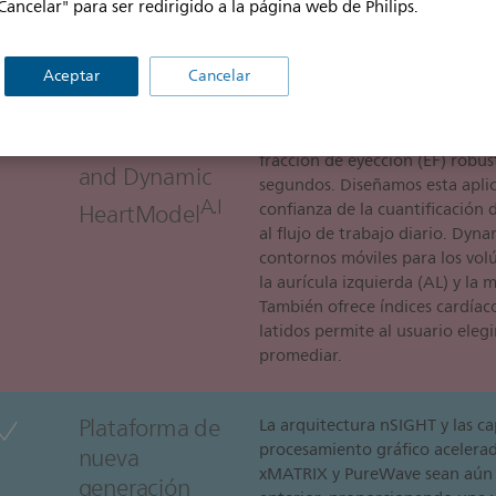
Nueva
Con solo presionar un botón, 
Cancelar" para ser redirigido a la página web de Philips.
un único transductor: 2D, modo
generación de
Live xPlane, Live 3D, Live 3D Z
transductores
Aceptar
Cancelar
HeartModelA.I. es una herram
A.I
A.I
del
HeartModel
fracción de eyección (EF) robus
and Dynamic
segundos. Diseñamos esta aplica
A.I
HeartModel
confianza de la cuantificación 
al flujo de trabajo diario. Dy
contornos móviles para los volú
la aurícula izquierda (AL) y la 
También ofrece índices cardíacos
latidos permite al usuario elegi
promediar.
Plataforma de
La arquitectura nSIGHT y las c
procesamiento gráfico acelera
nueva
xMATRIX y PureWave sean aún 
generación