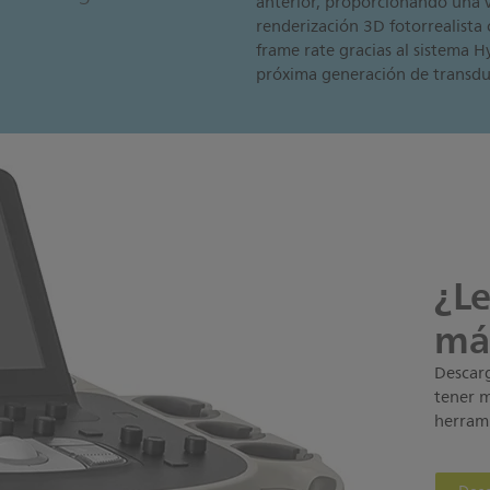
anterior, proporcionando una 
renderización 3D fotorrealista 
frame rate gracias al sistema H
próxima generación de transdu
¿
Le
má
Descarg
tener m
herram