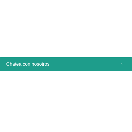
Chatea con nosotros
Productos de consumo
Profesionales sanitarios
Otras soluciones comerciales