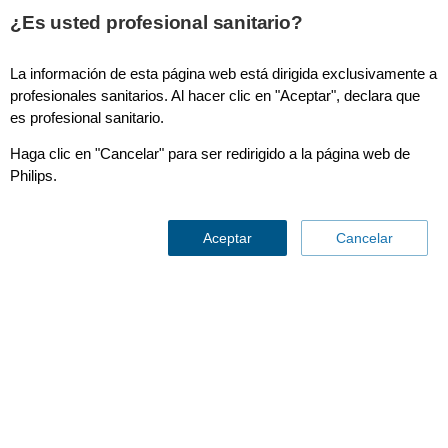
This page is also available in
United States (English)
¿Es usted profesional sanitario?
La información de esta página web está dirigida exclusivamente a
profesionales sanitarios. Al hacer clic en "Aceptar", declara que
es profesional sanitario.
Mother & Child Care
Haga clic en "Cancelar" para ser redirigido a la página web de
Philips.
Preparamos el
Aceptar
Cancelar
escenario
para futuros
saludables
Este sitio web es para profesionales de la salud. Si usted
es un padre que busca información de productos
haga clic
aquí >