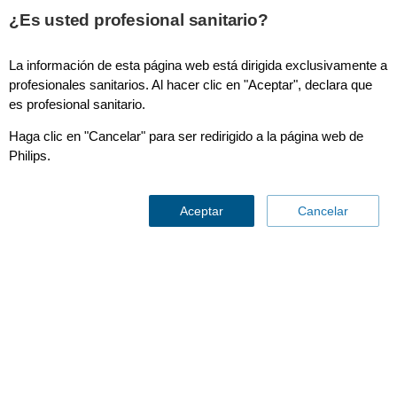
This page is also available in
United States (English)
¿Es usted profesional sanitario?
La información de esta página web está dirigida exclusivamente a
profesionales sanitarios. Al hacer clic en "Aceptar", declara que
es profesional sanitario.
SmartPath
Haga clic en "Cancelar" para ser redirigido a la página web de
Philips.
Aceptar
Cancelar
Philips como socio
tecnológico mejora
su inversión y
aumenta sus